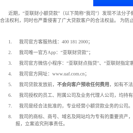
近期，“亚联财小额贷款”（以下简称“我司”）发现不法分
合法权利，同时也严重侵害了广大贷款客户的合法权益。
为防
1.
我司
官方客服热线：
400 181 2000
；
2.
我司唯一官方
App
：“亚联财贷款”；
3.
我司官方微信小程序：“亚联财点指贷”、“亚联财指定
4.
我司官方网址：
www.uaf.com.cn
；
5.
我司贷款发放前，
不会向客户预收任何费用
，如有不法
6.
我司授权的员工、附属公司及业务代理人公司，均持有
7.
我司是经合法批准的，专业经营小额贷款业务的公司。
8.
我司的商标、商号、域名及网站均为专有的重要资产，
报，立案追究刑事责任。