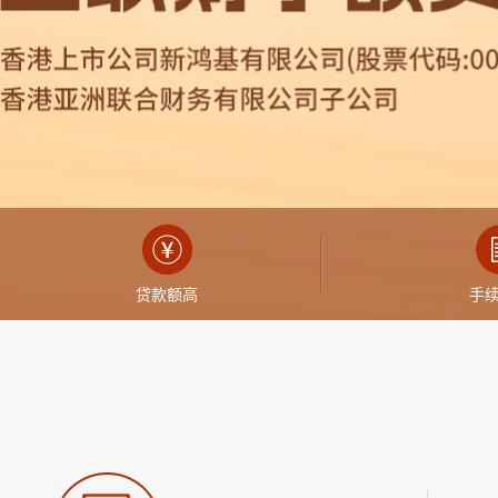
贷款额高
手