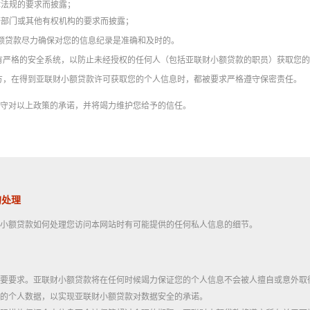
律法规的要求而披露；
府部门或其他有权机构的要求而披露；
财小额贷款尽力确保对您的信息纪录是准确和及时的。
设有严格的安全系统，以防止未经授权的任何人（包括亚联财小额贷款的职员）获取您
三方，在得到亚联财小额贷款许可获取您的个人信息时，都被要求严格遵守保密责任。
守对以上政策的承诺，并将竭力维护您给予的信任。
的处理
小额贷款如何处理您访问本网站时有可能提供的任何私人信息的细节。
要要求。亚联财小额贷款将在任何时候竭力保证您的个人信息不会被人擅自或意外取
的个人数据，以实现亚联财小额贷款对数据安全的承诺。