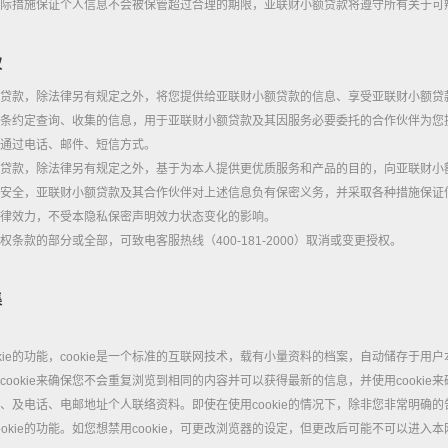
际措施保证个人信息不会被保管超过合理的期限，亚联财小额贷款将遵守所有关于可
权
贷款，除法律另有规定之外，将您提供给亚联财小额贷款的信息、享受亚联财小额贷
条约定查询、收集的信息，用于亚联财小额贷款及其因服务必要委托的合作伙伴为您
通过电话、邮件、短信方式。
贷款，除法律另有规定之外，基于为本人提供更优质服务和产品的目的，向亚联财小
安全，亚联财小额贷款及其合作伙伴对上述信息负有保密义务，并采取各种措施保证
律效力，不受本隐私保密声明效力状态变化的影响。
条款的部分或全部，可致电客服热线（400-181-2000）取消或变更授权。
集
okie的功能，cookie是一个标准的互联网技术，载有小量资料的档案，自动储存
ookie来确保您不会重复浏览到相同的内容并可以获得最新的信息，并使用cookie来
、及电话、电邮地址个人联络资料。即使在使用cookie的情况下，除非您非常明确
ookie的功能。如您想禁用cookie，可更改浏览器的设定，但更改后可能不可以进入