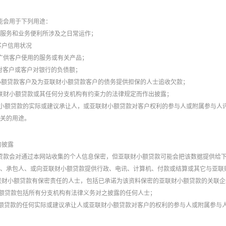
能会用于下列用途：
提供服务和业务便利所涉及之日常运作；
定客户信用状况
和推广供客户使用的服务或有关产品；
行对客户或客户对银行的负债额；
财小额贷款客户及为亚联财小额贷款客户的债务提供担保的人士追收欠款；
对亚联财小额贷款或其任何分支机构有约束力的法律规定而作出披露；
亚联财小额贷款的实际或建议承让人，或亚联财小额贷款对客户权利的参与人或附属参与
述有关的用途。
的披露
贷款会对通过本网站收集的个人信息保密，但亚联财小额贷款可能会把该数据提供给下述
理人、承包人、或向亚联财小额贷款提供行政、电讯、计算机、付款或结算或其它与亚
对亚联财小额贷款有保密责任的人士，包括已承诺为该资料保密的亚联财小额贷款的关联
联财小额贷款包括所有分支机构有法律义务对之披露的任何人士；
联财小额贷款的任何实际或建议承让人或亚联财小额贷款对客户的权利的参与人或附属参与