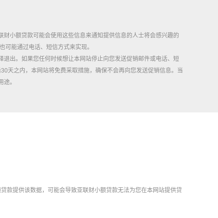
联财小额贷款可能会使用这些信息来通知提供信息的人士将会感兴趣的
为也可能通过电话、短信方式来实现。
择退出。如果您任何时候想让本网站停止向您发送促销邮件或电话、短
求后30天之内，本网站将免费采取措施，确保不会再向您发送促销信息。当
用途。
额贷款提供该数据，可能会导致亚联财小额贷款无法为您在本网站提供贷