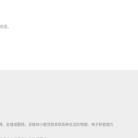
的信息。
得、处理或删除。亚联财小额贷款采取各种合适的物理、电子和管理方