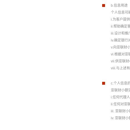
b.信息用途
个人信息可
i.为客户
ii.帮助确
iii.设计
iv.确定银
v.向亚联
vi.根据
vii.供
viii.与上
c.个人信息
亚联财小额
i.任何代
ii.任何
iii. 亚
iv. 亚