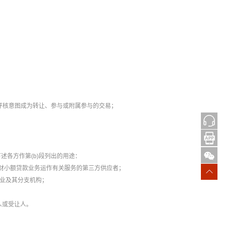
人评核意图成为转让、参与或附属参与的交易；
各方作第(b)段列出的用途：
联财小额贷款业务运作有关服务的第三方供应者；
企业及其分支机构；
人或受让人。