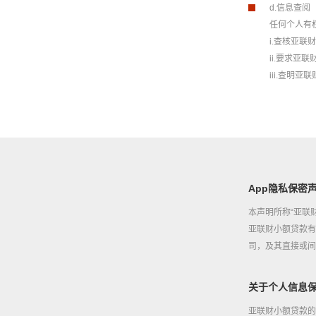
d.信息查阅
任何个人有
i.查核亚
ii.要求亚
iii.查
App隐私保密
本声明所称“亚联
亚联财小额贷款有
司，及其直接或间
关于个人信息
亚联财小额贷款的