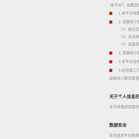
“本平台”）收集
1.本平台
2. 亚联
（1）经过
（2）应法
（3）应政
3. 亚联
4.本平台
5.任何第
亚联财小额贷款遵
关于个人信息
本节将描述亚联财
数据安全
安全是本平台的首