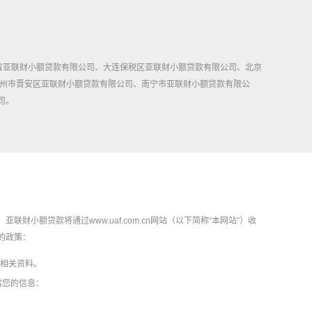
省亚联财小额贷款有限公司、大连保税区亚联财小额贷款有限公司、北京
福州市晋安区亚联财小额贷款有限公司、南宁市亚联财小额贷款有限公
司。
额贷款将通过www.uaf.com.cn网站（以下简称“本网站”）收
的政策：
的相关资料。
露您的信息：