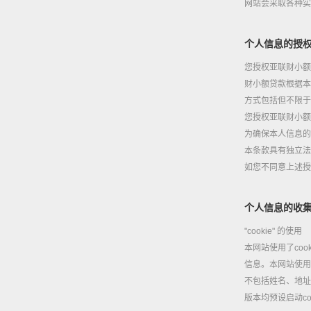
网站会采取各种实
个人信息的授
您授权亚联财小额
财小额贷款根据本
方式包括但不限于
您授权亚联财小额
为确保本人信息的
本条款具有独立法
如您不同意上述授权
个人信息的收
"cookie" 的使用
本网站使用了co
信息。本网站使用c
不包括姓名、地址
版本均预设启动c