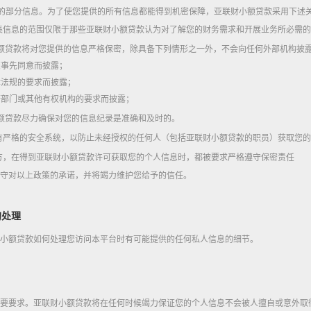
您的部分信息。为了使您提供的所有信息都能得到机密保障，亚联财小额贷款采用下述
收集信息的范围仅限于那些亚联财小额贷款认为对了解您的财务需求和开展业务所必需
财小额贷款将对您提供的信息严格保密，除具备下列情形之一外，不会向任何外部机构披
您事先同意而披露；
律法规的要求而披露；
府部门或其他有权机构的要求而披露；
财小额贷款尽力确保对您的信息纪录是准确和及时的。
设有严格的安全系统，以防止未经授权的任何人（包括亚联财小额贷款的职员）获取您
三方，在得到亚联财小额贷款许可获取您的个人信息时，都被要求严格遵守保密责任
守对以上政策的承诺，并将竭力维护您给予的信任。
的处理
小额贷款如何处理您访问本平台时有可能提供的任何私人信息的细节。
要要求。亚联财小额贷款将在任何时候竭力保证您的个人信息不会被人擅自或意外取