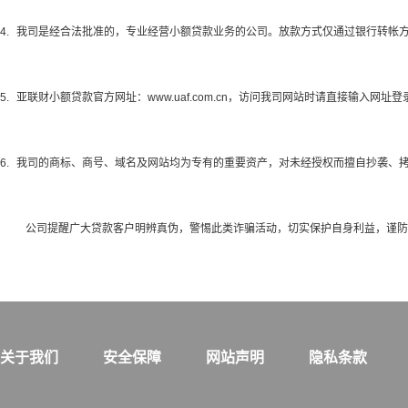
4.
我司是经合法批准的，专业经营小额贷款业务的公司。放款方式仅通过银行转帐
5.
亚联财小额贷款官方网址：
www.uaf.com.cn
，访问我司网站时请直接输入网址登
6.
我司的商标、商号、域名及网站均为专有的重要资产，对未经授权而擅自抄袭、
公司提醒广大贷款客户明辨真伪，警惕此类诈骗活动，切实保护自身利益，谨防
关于我们
安全保障
网站声明
隐私条款